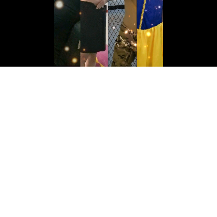
0:00
/
0:32